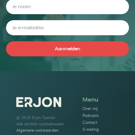
Je naam
Je e-mailadres
Aanmelden
Menu
Over mij
Podcasts
© 2025 Erjon Tuenter
Contact
Alle rechten voorbehouden
0-meting
Algemene voorwaarden