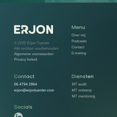
De basis 
Het gevoel mo
Menu
Over mij
Podcasts
© 2025 Erjon Tuenter
Contact
Alle rechten voorbehouden
0-meting
Algemene voorwaarden
Privacy beleid
Contact
Diensten
06 4794 2864
MT audit
erjon@erjontuenter.com
MT ontwerp
MT mentoring
Socials