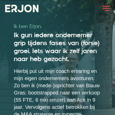
Ik ben Erjon.
Ik gun iedere ondernemer
grip tijdens fases van (forse)
groei. Iets waar ik zelf jaren
naar heb gezocht.
Hierbij put uit mijn coach ervaring en
mijn eigen ondernemers avonturen.
Zo ben ik (mede-)oprichter van Blauw
Gras: bootstrapped naar een verkoop
(55 FTE, 6 mio omzet) aan Ace in 9
jaar. Vervolgens actief betrokken bij
de M&A strategie en synergie-